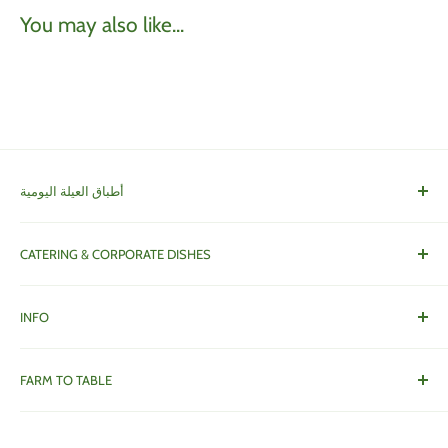
You may also like...
أطباق العيلة اليومية
Family Dishes
CATERING & CORPORATE DISHES
أطباق و خدمات العزايم
INFO
About Dibeen
FARM TO TABLE
Contact us
Privacy Policy
Call/Whatsapp +962 77 535 5555