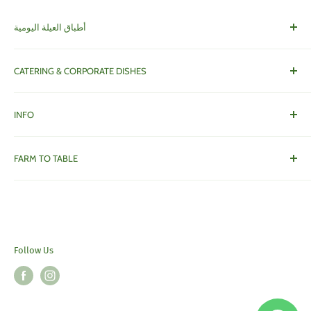
أطباق العيلة اليومية
Family Dishes
CATERING & CORPORATE DISHES
أطباق و خدمات العزايم
INFO
About Dibeen
FARM TO TABLE
Contact us
Privacy Policy
Call/Whatsapp +962 77 535 5555
Refund Policy
contact@dibeen.com
Return Policy
Follow Us