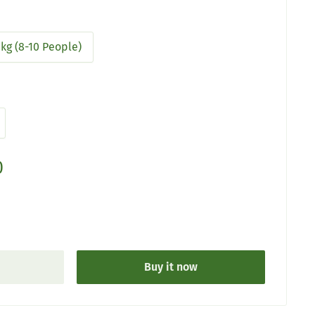
 kg (8-10 People)
0
Buy it now