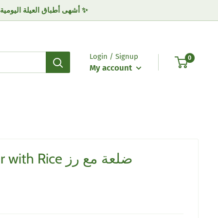
أشهى أطباق العيلة اليومية لكل الأذواق | خيارات متنوعة من أطباق العزايم .. من المزرعة لمائدتكم | للطلب واتساب 0775355555 ✨
Login / Signup
0
My account
Lamb Shoulder with Rice ضلعة مع رز